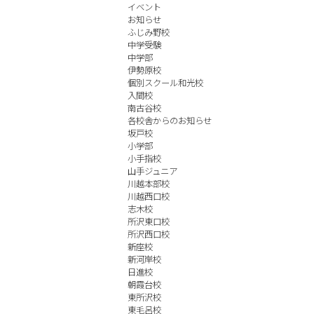
イベント
お知らせ
ふじみ野校
中学受験
中学部
伊勢原校
個別スクール和光校
入間校
南古谷校
各校舎からのお知らせ
坂戸校
小学部
小手指校
山手ジュニア
川越本部校
川越西口校
志木校
所沢東口校
所沢西口校
新座校
新河岸校
日進校
朝霞台校
東所沢校
東毛呂校