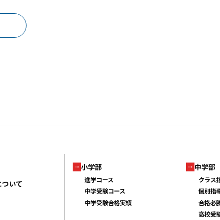
小学部
中学部
進学コース
クラス
について
中学受験コース
個別指
中学受験合格実績
合格必
高校受