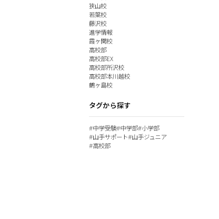
狭山校
若葉校
藤沢校
進学情報
霞ヶ関校
高校部
高校部EX
高校部所沢校
高校部本川越校
鶴ヶ島校
タグから探す
中学受験
中学部
小学部
#
#
#
山手サポート
山手ジュニア
#
#
高校部
#