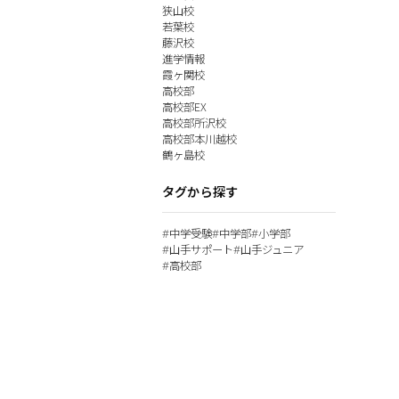
狭山校
若葉校
藤沢校
進学情報
霞ヶ関校
高校部
高校部EX
高校部所沢校
高校部本川越校
鶴ヶ島校
タグから探す
中学受験
中学部
小学部
#
#
#
山手サポート
山手ジュニア
#
#
高校部
#