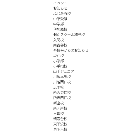
イベント
お知らせ
ふじみ野校
中学受験
中学部
伊勢原校
個別スクール和光校
入間校
南古谷校
各校舎からのお知らせ
坂戸校
小学部
小手指校
山手ジュニア
川越本部校
川越西口校
志木校
所沢東口校
所沢西口校
新座校
新河岸校
日進校
朝霞台校
東所沢校
東毛呂校