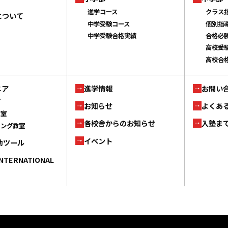
進学コース
クラス
について
中学受験コース
個別指
中学受験合格実績
合格必
高校受
高校合
ニア
進学情報
お問い
ブ
お知らせ
よくあ
教室
各校舎からのお知らせ
入塾ま
ミング教室
イベント
補助ツール
INTERNATIONAL