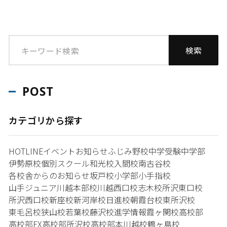
POST
カテゴリから探す
HOTLINE
イベント
お知らせ
ふじみ野校
中学受験
中学部
伊勢原校
個別スクール和光校
入間校
南古谷校
各校舎からのお知らせ
坂戸校
小学部
小手指校
山手ジュニア
川越本部校
川越西口校
志木校
所沢東口校
所沢西口校
新座校
新河岸校
日進校
朝霞台校
東所沢校
東毛呂校
狭山校
若葉校
藤沢校
進学情報
霞ヶ関校
高校部
高校部EX
高校部所沢校
高校部本川越校
鶴ヶ島校