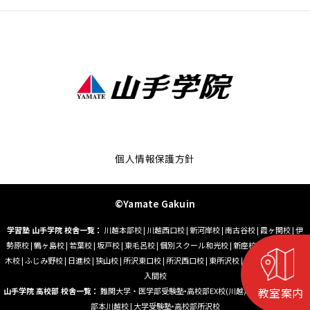
個人情報保護方針
©Yamate Gakuin
学習塾 山手学院 校舎一覧：
川越本部校
|
川越西口校
|
新河岸校
|
南古谷校
|
霞ヶ関校
|
伊
勢原校
|
鶴ヶ島校
|
若葉校
|
坂戸校
|
東毛呂校
|
個別スクール和光校
|
新座校
|
朝霞台校
|
志
木校
|
ふじみ野校
|
日進校
|
狭山校
|
所沢東口校
|
所沢西口校
|
東所沢校
|
小手指校
|
藤沢校
|
入間校
教室案内
山手学院 高校部 校舎一覧：
難関大学・医学部受験塾‣高校部EX校(川越)
|
大学受験塾‣高校
部本川越校
|
大学受験塾‣高校部所沢校