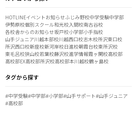
HOTLINE
イベント
お知らせ
ふじみ野校
中学受験
中学部
伊勢原校
個別スクール和光校
入間校
南古谷校
各校舎からのお知らせ
坂戸校
小学部
小手指校
山手ジュニア
川越本部校
川越西口校
志木校
所沢東口校
所沢西口校
新座校
新河岸校
日進校
朝霞台校
東所沢校
東毛呂校
狭山校
若葉校
藤沢校
進学情報
霞ヶ関校
高校部
高校部EX
高校部所沢校
高校部本川越校
鶴ヶ島校
タグから探す
中学受験
中学部
小学部
山手サポート
山手ジュニア
#
#
#
#
#
高校部
#