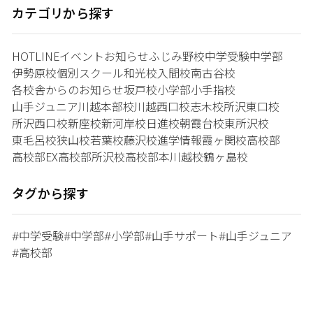
カテゴリから探す
HOTLINE
イベント
お知らせ
ふじみ野校
中学受験
中学部
伊勢原校
個別スクール和光校
入間校
南古谷校
各校舎からのお知らせ
坂戸校
小学部
小手指校
山手ジュニア
川越本部校
川越西口校
志木校
所沢東口校
所沢西口校
新座校
新河岸校
日進校
朝霞台校
東所沢校
東毛呂校
狭山校
若葉校
藤沢校
進学情報
霞ヶ関校
高校部
高校部EX
高校部所沢校
高校部本川越校
鶴ヶ島校
タグから探す
中学受験
中学部
小学部
山手サポート
山手ジュニア
#
#
#
#
#
高校部
#