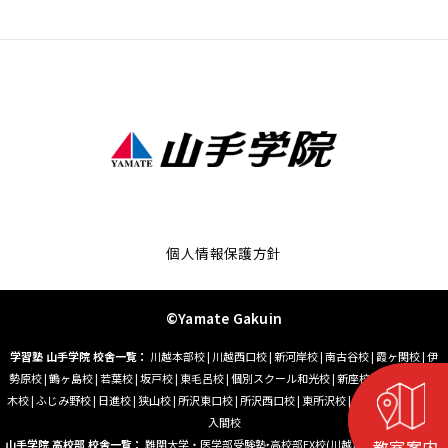
個人情報保護方針
©Yamate Gakuin
学習塾 山手学院 校舎一覧：
川越本部校
|
川越西口校
|
新河岸校
|
南古谷校
|
霞ヶ関校
|
伊
勢原校
|
鶴ヶ島校
|
若葉校
|
坂戸校
|
東毛呂校
|
個別スクール和光校
|
新座校
|
朝霞台校
|
志
木校
|
ふじみ野校
|
日進校
|
狭山校
|
所沢東口校
|
所沢西口校
|
東所沢校
|
小手指校
|
藤沢校
|
入間校
教室案内
山手学院 高校部 校舎一覧：
難関大学・医学部受験塾‣高校部EX校(川越)
|
大学受験塾‣高校