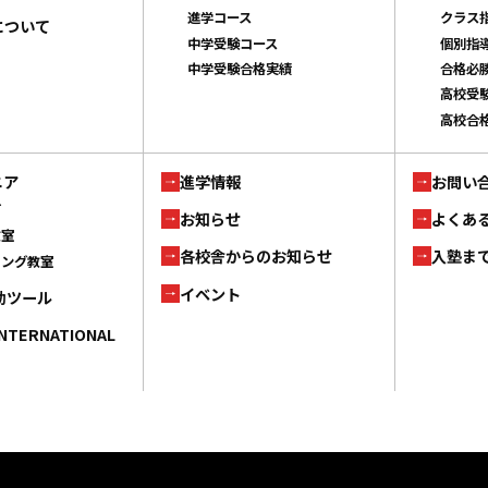
進学コース
クラス
について
中学受験コース
個別指
中学受験合格実績
合格必
高校受
高校合
ニア
進学情報
お問い
ブ
お知らせ
よくあ
教室
各校舎からのお知らせ
入塾ま
ミング教室
イベント
補助ツール
INTERNATIONAL