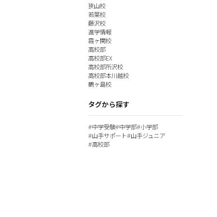
狭山校
若葉校
藤沢校
進学情報
霞ヶ関校
高校部
高校部EX
高校部所沢校
高校部本川越校
鶴ヶ島校
タグから探す
中学受験
中学部
小学部
#
#
#
山手サポート
山手ジュニア
#
#
高校部
#