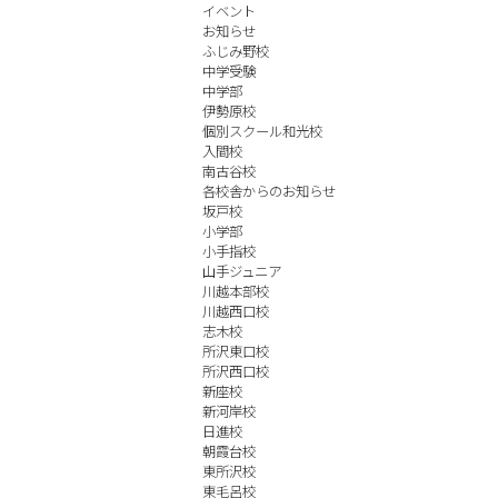
イベント
お知らせ
ふじみ野校
中学受験
中学部
伊勢原校
個別スクール和光校
入間校
南古谷校
各校舎からのお知らせ
坂戸校
小学部
小手指校
山手ジュニア
川越本部校
川越西口校
志木校
所沢東口校
所沢西口校
新座校
新河岸校
日進校
朝霞台校
東所沢校
東毛呂校