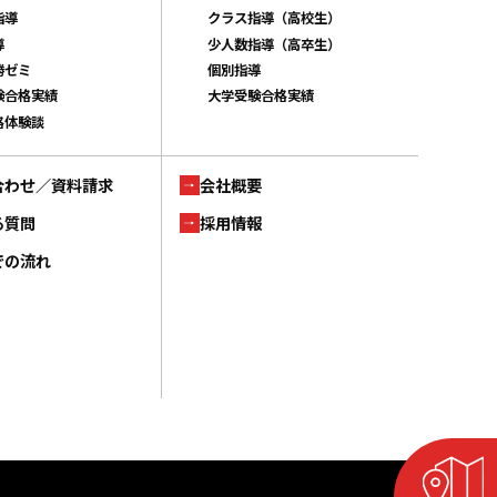
指導
クラス指導（高校生）
導
少人数指導（高卒生）
勝ゼミ
個別指導
験合格実績
大学受験合格実績
格体験談
合わせ／資料請求
会社概要
る質問
採用情報
での流れ