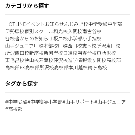
カテゴリから探す
HOTLINE
イベント
お知らせ
ふじみ野校
中学受験
中学部
伊勢原校
個別スクール和光校
入間校
南古谷校
各校舎からのお知らせ
坂戸校
小学部
小手指校
山手ジュニア
川越本部校
川越西口校
志木校
所沢東口校
所沢西口校
新座校
新河岸校
日進校
朝霞台校
東所沢校
東毛呂校
狭山校
若葉校
藤沢校
進学情報
霞ヶ関校
高校部
高校部EX
高校部所沢校
高校部本川越校
鶴ヶ島校
タグから探す
中学受験
中学部
小学部
山手サポート
山手ジュニア
#
#
#
#
#
高校部
#