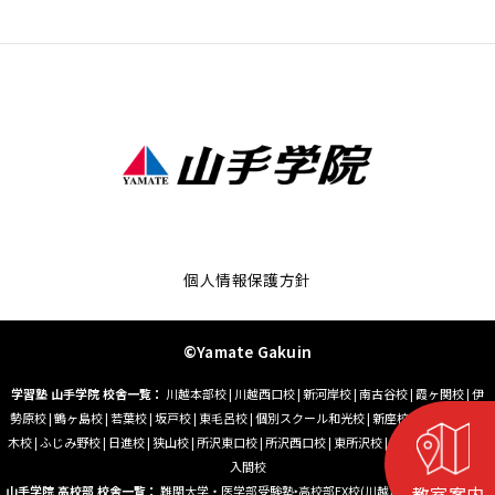
個人情報保護方針
©Yamate Gakuin
学習塾 山手学院 校舎一覧：
川越本部校
|
川越西口校
|
新河岸校
|
南古谷校
|
霞ヶ関校
|
伊
勢原校
|
鶴ヶ島校
|
若葉校
|
坂戸校
|
東毛呂校
|
個別スクール和光校
|
新座校
|
朝霞台校
|
志
木校
|
ふじみ野校
|
日進校
|
狭山校
|
所沢東口校
|
所沢西口校
|
東所沢校
|
小手指校
|
藤沢校
|
入間校
教室案内
山手学院 高校部 校舎一覧：
難関大学・医学部受験塾‣高校部EX校(川越)
|
大学受験塾‣高校