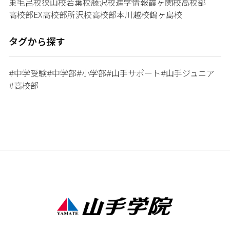
東毛呂校
狭山校
若葉校
藤沢校
進学情報
霞ヶ関校
高校部
高校部EX
高校部所沢校
高校部本川越校
鶴ヶ島校
タグから探す
中学受験
中学部
小学部
山手サポート
山手ジュニア
#
#
#
#
#
高校部
#