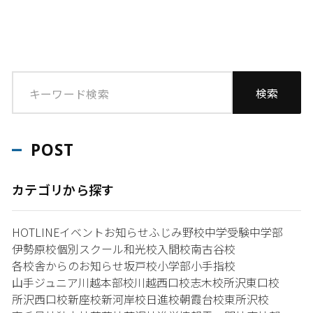
POST
カテゴリから探す
HOTLINE
イベント
お知らせ
ふじみ野校
中学受験
中学部
伊勢原校
個別スクール和光校
入間校
南古谷校
各校舎からのお知らせ
坂戸校
小学部
小手指校
山手ジュニア
川越本部校
川越西口校
志木校
所沢東口校
所沢西口校
新座校
新河岸校
日進校
朝霞台校
東所沢校